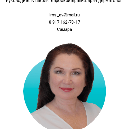
Pуководитель Школы Карбокситерапии, врач дерматолог.
lms_av@mail.ru
8 917 162-78-17
Самара